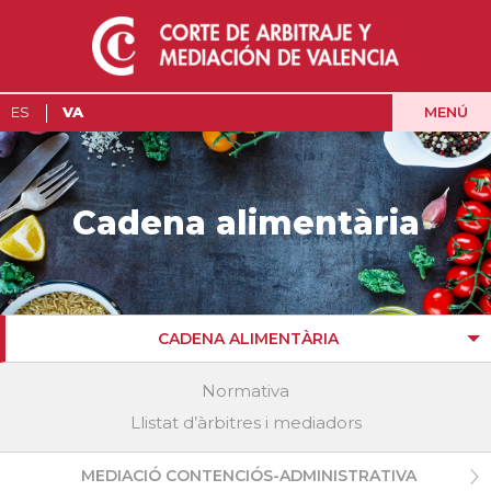
MENÚ
ES
VA
Cadena alimentària
CADENA ALIMENTÀRIA
Normativa
Llistat d’àrbitres i mediadors
MEDIACIÓ CONTENCIÓS-ADMINISTRATIVA