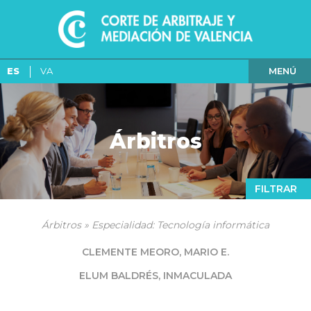
MENÚ
ES
VA
Árbitros
FILTRAR
Árbitros » Especialidad: Tecnología informática
CLEMENTE MEORO, MARIO E.
ELUM BALDRÉS, INMACULADA