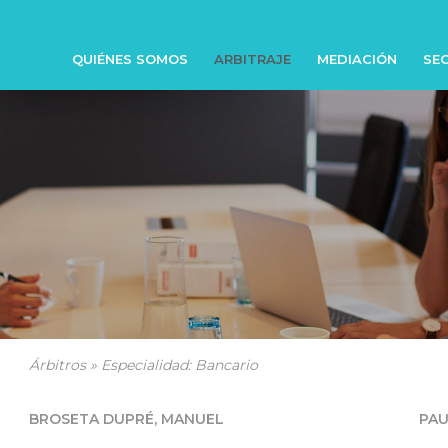
QUIÉNES SOMOS
ARBITRAJE
MEDIACIÓN
SEC
Árbitros » Especialidad: Bancario
BROSETA DUPRÉ, MANUEL
PAU