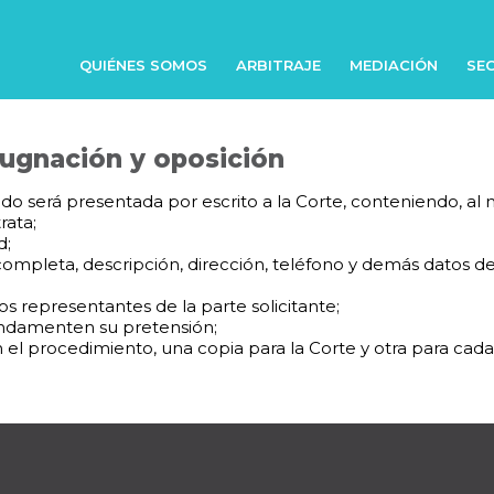
QUIÉNES SOMOS
ARBITRAJE
MEDIACIÓN
SEC
pugnación y oposición
o será presentada por escrito a la Corte, conteniendo, al m
rata;
d;
mpleta, descripción, dirección, teléfono y demás datos de c
os representantes de la parte solicitante;
undamenten su pretensión;
el procedimiento, una copia para la Corte y otra para cada