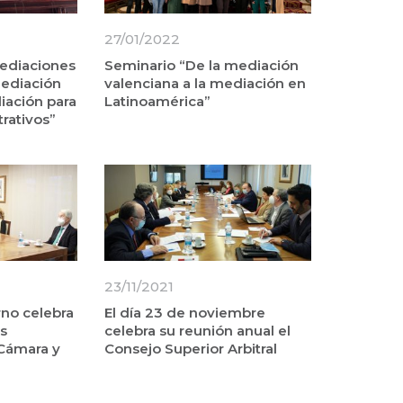
27/01/2022
ediaciones
Seminario “De la mediación
Mediación
valenciana a la mediación en
iación para
Latinoamérica”
trativos”
23/11/2021
rno celebra
El día 23 de noviembre
s
celebra su reunión anual el
 Cámara y
Consejo Superior Arbitral