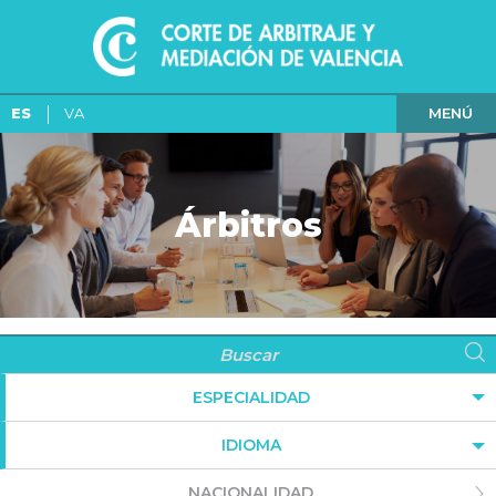
MENÚ
ES
VA
Árbitros
ESPECIALIDAD
IDIOMA
NACIONALIDAD