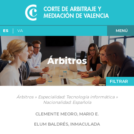
MENÚ
ES
VA
Árbitros
FILTRAR
Árbitros » Especialidad: Tecnología informática »
Nacionalidad: Española
CLEMENTE MEORO, MARIO E.
ELUM BALDRÉS, INMACULADA