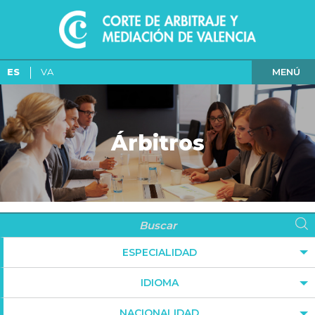
MENÚ
ES
VA
Árbitros
ESPECIALIDAD
IDIOMA
NACIONALIDAD