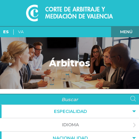
MENÚ
ES
VA
Árbitros
ESPECIALIDAD
IDIOMA
NACIONALIDAD