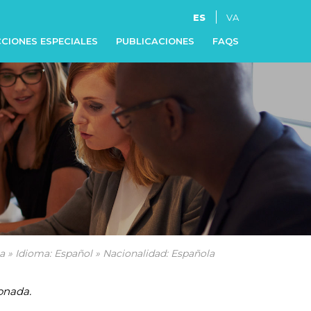
ES
VA
CIONES ESPECIALES
PUBLICACIONES
FAQS
a » Idioma: Español » Nacionalidad: Española
onada.