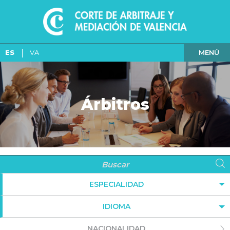
MENÚ
ES
VA
Árbitros
ESPECIALIDAD
IDIOMA
NACIONALIDAD