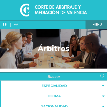
MENÚ
ES
VA
Árbitros
ESPECIALIDAD
IDIOMA
NACIONALIDAD