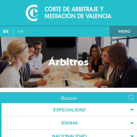
MENÚ
ES
VA
Árbitros
ESPECIALIDAD
IDIOMA
NACIONALIDAD