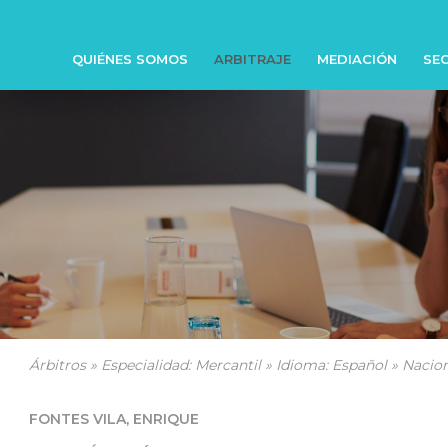
QUIÉNES SOMOS
ARBITRAJE
MEDIACIÓN
SEC
Árbitros » Especialidad: Mercantil » Idioma: Español » Nacio
FONTES VILA, ENRIQUE