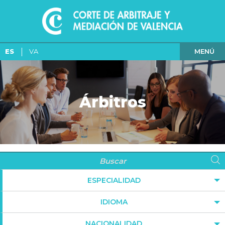
MENÚ
ES
VA
Árbitros
ESPECIALIDAD
IDIOMA
NACIONALIDAD