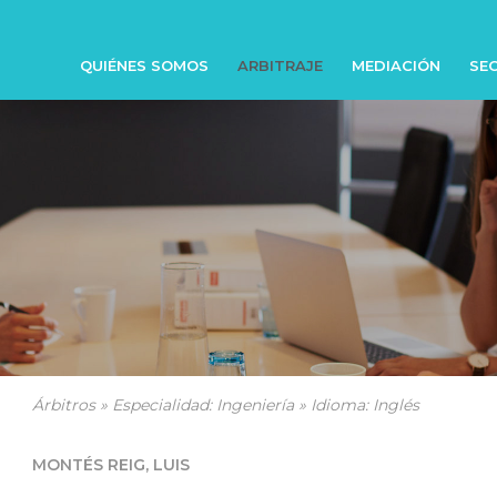
QUIÉNES SOMOS
ARBITRAJE
MEDIACIÓN
SEC
Árbitros » Especialidad: Ingeniería » Idioma: Inglés
MONTÉS REIG, LUIS