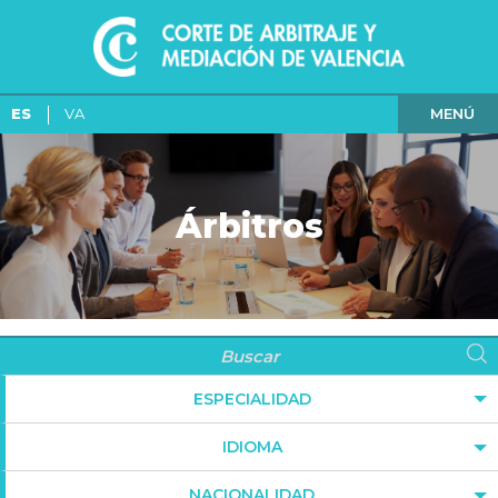
MENÚ
ES
VA
Árbitros
ESPECIALIDAD
IDIOMA
NACIONALIDAD