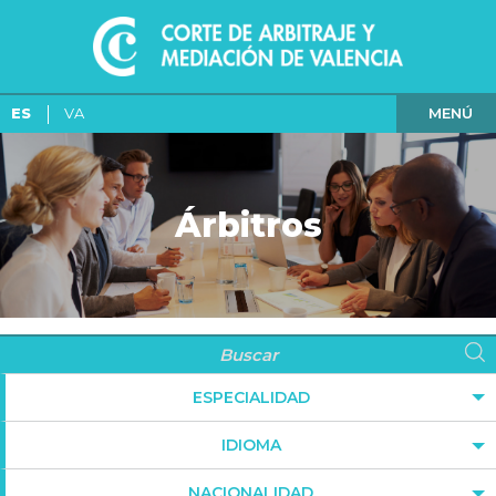
MENÚ
ES
VA
Árbitros
ESPECIALIDAD
IDIOMA
NACIONALIDAD