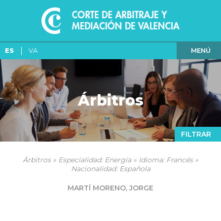
MENÚ
ES
VA
Árbitros
FILTRAR
Árbitros » Especialidad: Energía » Idioma: Francés »
Nacionalidad: Española
MARTÍ MORENO, JORGE