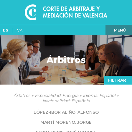
MENÚ
ES
VA
Árbitros
FILTRAR
Árbitros » Especialidad: Energía » Idioma: Español »
Nacionalidad: Española
LÓPEZ-IBOR ALIÑO, ALFONSO
MARTÍ MORENO, JORGE