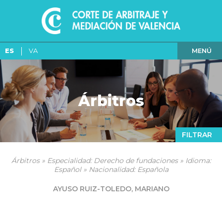
MENÚ
ES
VA
Árbitros
FILTRAR
Árbitros » Especialidad: Derecho de fundaciones » Idioma:
Español » Nacionalidad: Española
AYUSO RUIZ-TOLEDO, MARIANO