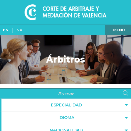
MENÚ
ES
VA
Árbitros
ESPECIALIDAD
IDIOMA
NACIONALIDAD