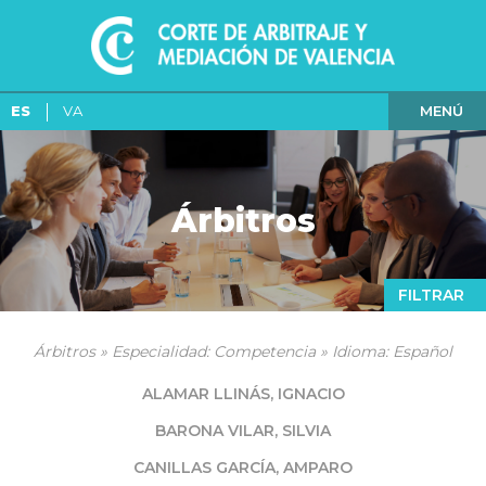
MENÚ
ES
VA
Árbitros
FILTRAR
Árbitros » Especialidad: Competencia » Idioma: Español
ALAMAR LLINÁS, IGNACIO
BARONA VILAR, SILVIA
CANILLAS GARCÍA, AMPARO