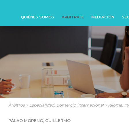
QUIÉNES SOMOS
ARBITRAJE
MEDIACIÓN
SEC
Árbitros » Especialidad: Comercio internacional » Idioma: In
PALAO MORENO, GUILLERMO