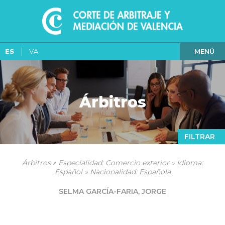
MENÚ
ES
VA
Árbitros
FILTRAR
Árbitros » Especialidad: Comercio exterior » Idioma:
Español » Nacionalidad: Española
SELMA GARCÍA-FARIA, JORGE