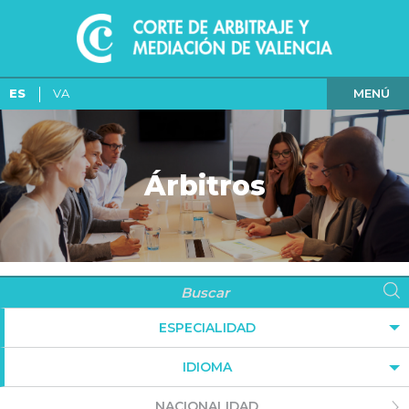
MENÚ
ES
VA
Árbitros
ESPECIALIDAD
IDIOMA
NACIONALIDAD