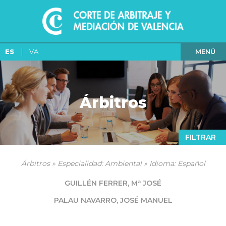
MENÚ
ES
VA
Árbitros
FILTRAR
Árbitros » Especialidad: Ambiental » Idioma: Español
GUILLÉN FERRER, Mª JOSÉ
PALAU NAVARRO, JOSÉ MANUEL